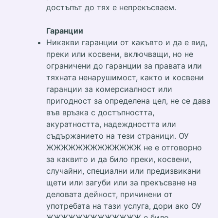
достъпът до тях е непрекъсваем.
Гаранции
Никакви гаранции от какъвто и да е вид,
преки или косвени, включващи, но не
ограничени до гаранции за правата или
тяхната ненарушимост, както и косвени
гаранции за комерсиалност или
пригодност за определена цел, не се дава
във връзка с достъпността,
акуратността, надеждността или
съдържанието на тези страници. ОУ
ЖЖЖЖЖЖЖЖЖЖЖЖЖ не е отговорно
за каквито и да било преки, косвени,
случайни, специални или предизвикани
щети или загуби или за прекъсване на
деловата дейност, причинени от
употребата на тази услуга, дори ако ОУ
ЖЖЖЖЖЖЖЖЖЖЖЖЖ е било