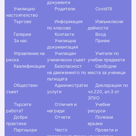
документи
Училищно
Родители
Covid19
настоятелство
Търгове
Информация
Извънкласни
по класове
дейности
Галерии
Контакти
Вход
За нас
Училищна
Прием
документация
Управление на
Училищен
Учители по
риска
ученически съвет
учебни предмети
Квалификации
Безопасност
Свободни
на движението по
места за ученици
пътищата
Обществен
Административни
Декларации по
съвет
услуги
чл.220, ал.3 от
ЗПУО
Търсите
Отличия и
Учебни
работа?
награди
ресурси
Добри
Отчети
Полезни
практики
връзки
Партньори
Често
Проекти и