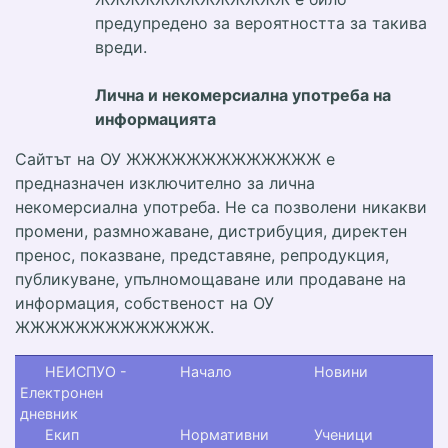
предупредено за вероятността за такива
вреди.
Лична и некомерсиална употреба на
информацията
Сайтът на ОУ ЖЖЖЖЖЖЖЖЖЖЖЖЖ е
предназначен изключително за лична
некомерсиална употреба. Не са позволени никакви
промени, размножаване, дистрибуция, директен
пренос, показване, представяне, репродукция,
публикуване, упълномощаване или продаване на
информация, собственост на ОУ
ЖЖЖЖЖЖЖЖЖЖЖЖЖ.
НЕИСПУО -
Начало
Новини
Електронен
дневник
Екип
Нормативни
Ученици