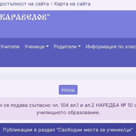
достъпност на сайта
::
Карта на сайта
Учители
Ученици
Родители
Информация по кла
Изход
се подава съгласно чл. 104 ал.1 и ал.2 НАРЕДБА № 10 от
училищното образование.
Публикации в раздел "Свободни места за ученик/ци"