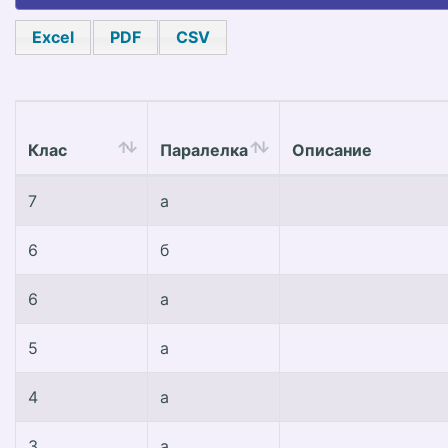
Excel
PDF
CSV
Клас
Паралелка
Описание
7
а
6
б
6
а
5
а
4
а
3
а