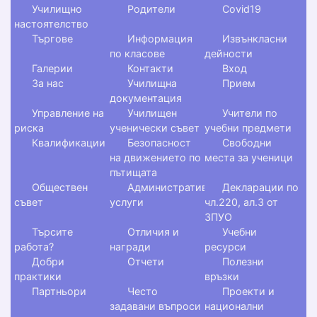
Училищно
Родители
Covid19
настоятелство
Търгове
Информация
Извънкласни
по класове
дейности
Галерии
Контакти
Вход
За нас
Училищна
Прием
документация
Управление на
Училищен
Учители по
риска
ученически съвет
учебни предмети
Квалификации
Безопасност
Свободни
на движението по
места за ученици
пътищата
Обществен
Административни
Декларации по
съвет
услуги
чл.220, ал.3 от
ЗПУО
Търсите
Отличия и
Учебни
работа?
награди
ресурси
Добри
Отчети
Полезни
практики
връзки
Партньори
Често
Проекти и
задавани въпроси
национални