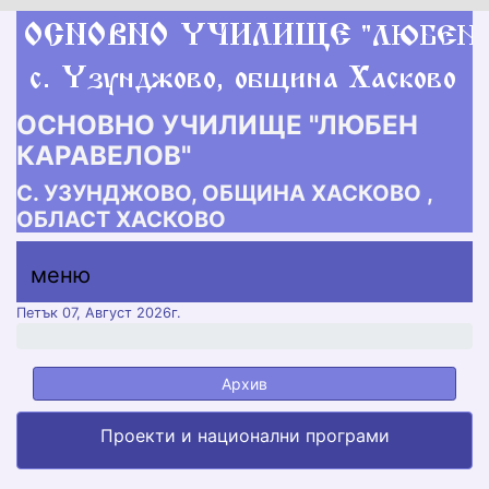
ОСНОВНО УЧИЛИЩЕ "ЛЮБЕН
КАРАВЕЛОВ"
С. УЗУНДЖОВО, ОБЩИНА ХАСКОВО ,
ОБЛАСТ ХАСКОВО
меню горно
меню
меню
Петък 07, Август 2026г.
Архив
Проекти и национални програми