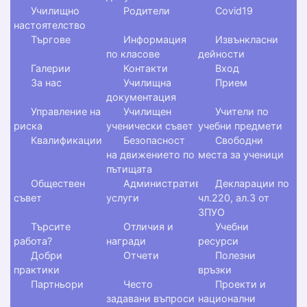
Училищно
Родители
Covid19
настоятелство
Търгове
Информация
Извънкласни
по класове
дейности
Галерии
Контакти
Вход
За нас
Училищна
Прием
документация
Управление на
Училищен
Учители по
риска
ученически съвет
учебни предмети
Квалификации
Безопасност
Свободни
на движението по
места за ученици
пътищата
Обществен
Административни
Декларации по
съвет
услуги
чл.220, ал.3 от
ЗПУО
Търсите
Отличия и
Учебни
работа?
награди
ресурси
Добри
Отчети
Полезни
практики
връзки
Партньори
Често
Проекти и
задавани въпроси
национални