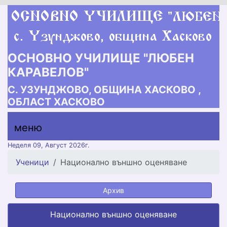
ОСНОВНО УЧИЛИЩЕ "ЛЮБЕН
КАРАВЕЛОВ"
С. УЗУНДЖОВО, ОБЩИНА ХАСКОВО ,
ОБЛАСТ ХАСКОВО
меню горно
меню
меню
Неделя 09, Август 2026г.
Ученици
Национално външно оценяване
Архив
Национално външно оценяване